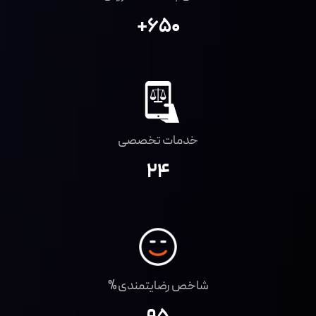
+650
خدمات تخصصی
۲۴
شاخص رضایتمندی %